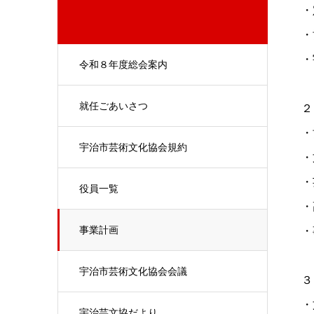
・
・
・
令和８年度総会案内
就任ごあいさつ
２
・
宇治市芸術文化協会規約
・
・
役員一覧
・
事業計画
・
宇治市芸術文化協会会議
３
・
宇治芸文協だより