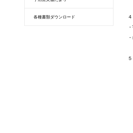
４
各種書類ダウンロード
・
・
５