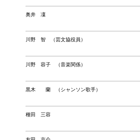
奥井 凜
川野 智 （芸文協役員）
川野 容子 （音楽関係）
黒木 蘭 （シャンソン歌手）
種田 三容
友田 京介