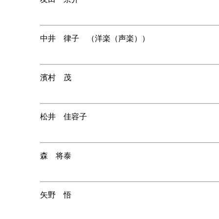
中井 律子 （洋楽（声楽））
濱村 茂
松井 佳容子
森 将泰
矢野 悟