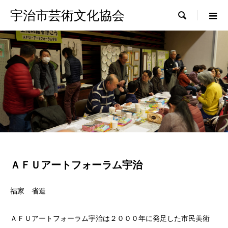
宇治市芸術文化協会

ＡＦＵアートフォーラム宇治
福家 省造
ＡＦＵアートフォーラム宇治は２０００年に発足した市民美術